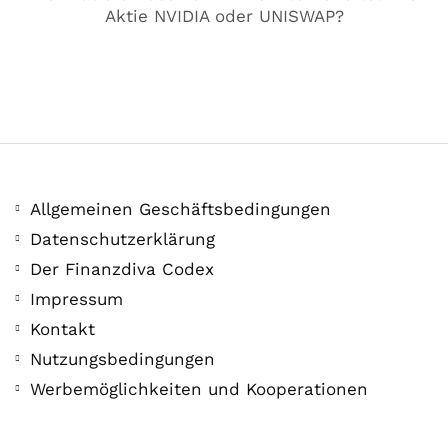
Aktie NVIDIA oder UNISWAP?
Allgemeinen Geschäftsbedingungen
Datenschutzerklärung
Der Finanzdiva Codex
Impressum
COMMUNITY
Kontakt
Der Leserbrief der
Nutzungsbedingungen
Woche #2
Werbemöglichkeiten und Kooperationen
21. Juli. 2021
Der Leserbrief der Woche Viele Leser