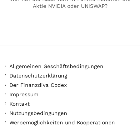
Aktie NVIDIA oder UNISWAP?
Allgemeinen Geschäftsbedingungen
COMMUNITY
Datenschutzerklärung
Der Leserbrief der
Der Finanzdiva Codex
Woche #2
Impressum
Kontakt
21. Juli. 2021
Nutzungsbedingungen
Der Leserbrief der Woche Viele Leser
Werbemöglichkeiten und Kooperationen
stellen ganz persönliche Fragen. Vielleicht
hast du auch spezielle Fragen im Kopf?