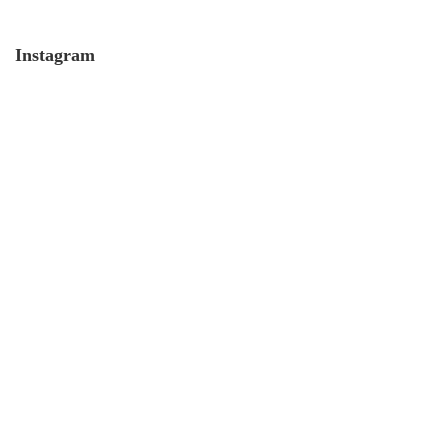
Instagram
MONERO 🤯Fluch oder Segen?
19. Juli. 2021