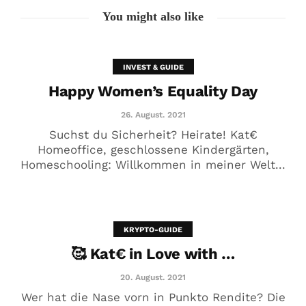
You might also like
INVEST & GUIDE
Happy Women’s Equality Day
26. August. 2021
Suchst du Sicherheit? Heirate! Kat€
Homeoffice, geschlossene Kindergärten,
Homeschooling: Willkommen in meiner Welt...
🥰 Kat€ in Love with …
20. August. 2021
KRYPTO-GUIDE
🥰 Kat€ in Love with …
20. August. 2021
Wer hat die Nase vorn in Punkto Rendite? Die