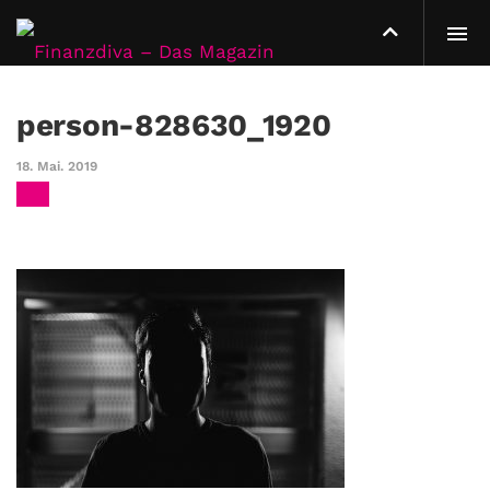
person-828630_1920
18. Mai. 2019