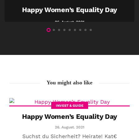
Happy Women’s Equality Day
26. August. 2021
COMMUNITY
Der Leserbrief der
Woche #2
21. Juli. 2021
Der Leserbrief der Woche Viele Leser
You might also like
stellen ganz persönliche Fragen. Vielleicht
hast du auch spezielle Fragen im Kopf?
Aber du hast dich bis jetzt nicht getraut sie
INVEST & GUIDE
zu stellen? Kein Problem!...
Happy Women’s Equality Day
Jetzt lesen
26. August. 2021
Suchst du Sicherheit? Heirate! Kat€