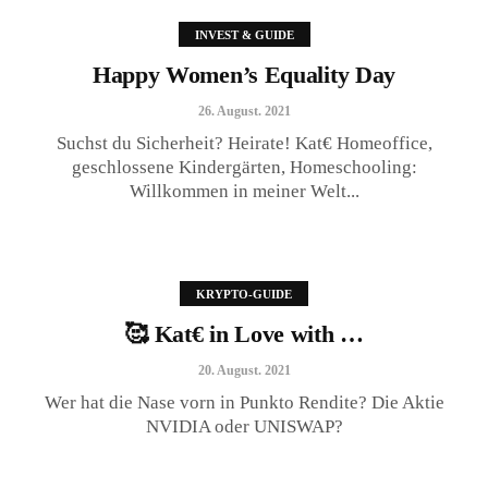
INVEST & GUIDE
Happy Women’s Equality Day
26. August. 2021
Suchst du Sicherheit? Heirate! Kat€ Homeoffice,
geschlossene Kindergärten, Homeschooling:
Willkommen in meiner Welt...
🥰 Kat€ in Love with …
20. August. 2021
KRYPTO-GUIDE
🥰 Kat€ in Love with …
20. August. 2021
Wer hat die Nase vorn in Punkto Rendite? Die Aktie
NVIDIA oder UNISWAP?