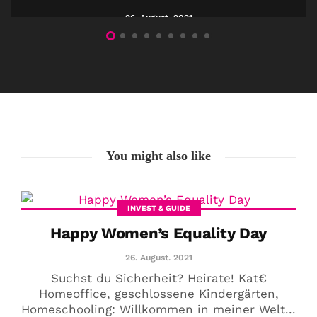
26. August. 2021
COMMUNITY
Der Leserbrief der
Woche #2
21. Juli. 2021
Der Leserbrief der Woche Viele Leser
You might also like
stellen ganz persönliche Fragen. Vielleicht
hast du auch spezielle Fragen im Kopf?
INVEST & GUIDE
Aber du hast dich bis jetzt nicht getraut sie
Happy Women’s Equality Day
zu stellen? Kein Problem!...
26. August. 2021
Jetzt lesen
Suchst du Sicherheit? Heirate! Kat€
Homeoffice, geschlossene Kindergärten,
Homeschooling: Willkommen in meiner Welt...