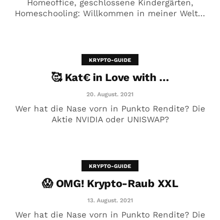
Homeoffice, geschlossene Kindergärten,
Homeschooling: Willkommen in meiner Welt...
🥰 Kat€ in Love with …
20. August. 2021
KRYPTO-GUIDE
🥰 Kat€ in Love with …
20. August. 2021
Wer hat die Nase vorn in Punkto Rendite? Die
Aktie NVIDIA oder UNISWAP?
KRYPTO-GUIDE
😱 OMG! Krypto-Raub XXL
😱 OMG! Krypto-Raub XXL
13. August. 2021
13. August. 2021
Wer hat die Nase vorn in Punkto Rendite? Die