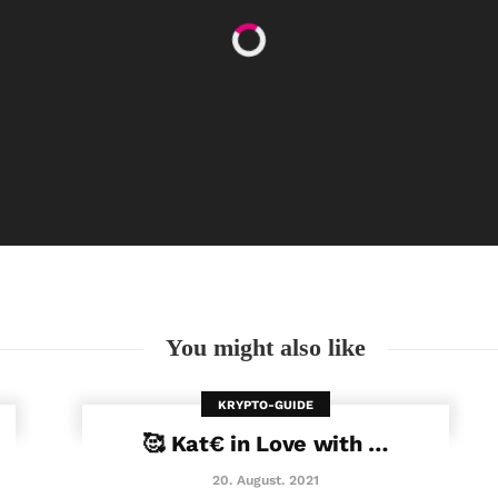
Happy Women’s Equality Day
26. August. 2021
You might also like
KRYPTO-GUIDE
🥰 Kat€ in Love with …
20. August. 2021