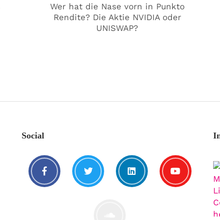
€
Wer hat die Nase vorn in Punkto
Rendite? Die Aktie NVIDIA oder
UNISWAP?
Social
I
🥰 Kat€ in Love with …
20. August. 2021