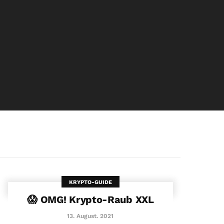
KRYPTO-GUIDE
😱 OMG! Krypto-Raub XXL
13. August. 2021