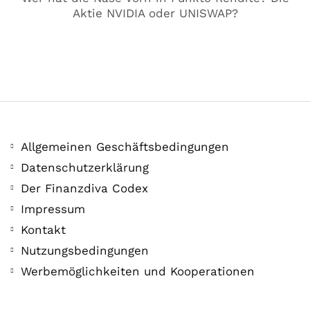
Aktie NVIDIA oder UNISWAP?
Allgemeinen Geschäftsbedingungen
Datenschutzerklärung
Der Finanzdiva Codex
Impressum
COMMUNITY
Der Leserbrief der
Kontakt
Nutzungsbedingungen
Woche #2
Werbemöglichkeiten und Kooperationen
21. Juli. 2021
Der Leserbrief der Woche Viele Leser