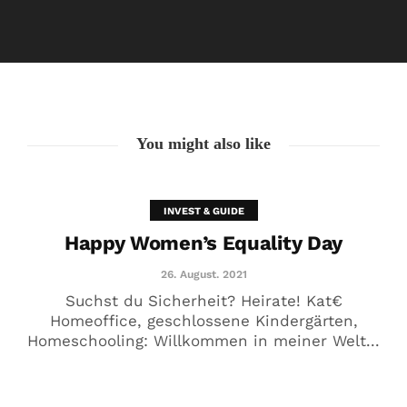
Happy Women’s Equality Day
26. August. 2021
You might also like
INVEST & GUIDE
Happy Women’s Equality Day
26. August. 2021
Suchst du Sicherheit? Heirate! Kat€
Homeoffice, geschlossene Kindergärten,
Homeschooling: Willkommen in meiner Welt...
🥰 Kat€ in Love with …
20. August. 2021