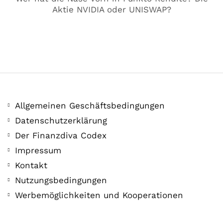
Aktie NVIDIA oder UNISWAP?
Allgemeinen Geschäftsbedingungen
COMMUNITY
Datenschutzerklärung
Der Leserbrief der
Der Finanzdiva Codex
Woche #2
Impressum
Kontakt
21. Juli. 2021
Nutzungsbedingungen
Der Leserbrief der Woche Viele Leser
Werbemöglichkeiten und Kooperationen
stellen ganz persönliche Fragen. Vielleicht
hast du auch spezielle Fragen im Kopf?