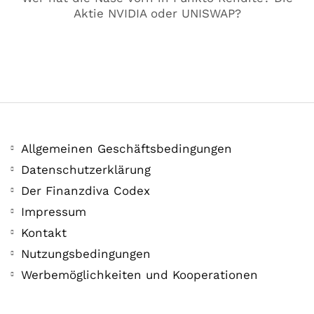
Aktie NVIDIA oder UNISWAP?
Allgemeinen Geschäftsbedingungen
Datenschutzerklärung
Der Finanzdiva Codex
Impressum
COMMUNITY
Der Leserbrief der
Kontakt
Nutzungsbedingungen
Woche #2
Werbemöglichkeiten und Kooperationen
21. Juli. 2021