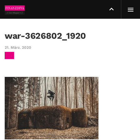
war-3626802_1920
21. März. 2020