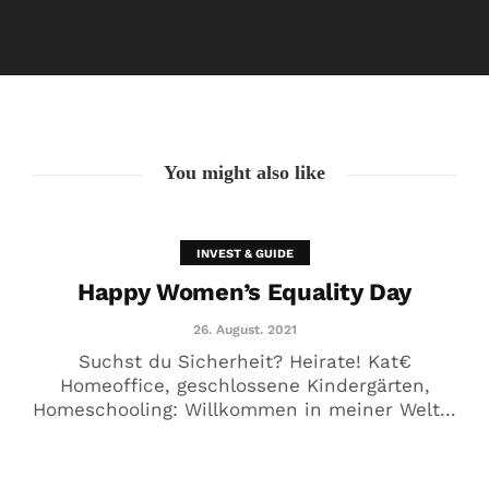
Happy Women’s Equality Day
26. August. 2021
You might also like
INVEST & GUIDE
Happy Women’s Equality Day
26. August. 2021
Suchst du Sicherheit? Heirate! Kat€
Homeoffice, geschlossene Kindergärten,
Homeschooling: Willkommen in meiner Welt...
🥰 Kat€ in Love with …
20. August. 2021