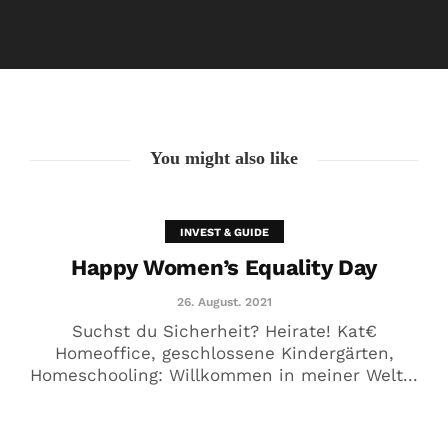
Happy Women’s Equality Day
26. August. 2021
You might also like
INVEST & GUIDE
Happy Women’s Equality Day
26. August. 2021
Suchst du Sicherheit? Heirate! Kat€
Homeoffice, geschlossene Kindergärten,
Homeschooling: Willkommen in meiner Welt...
🥰 Kat€ in Love with …
20. August. 2021