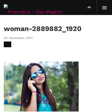
woman-2889882_1920
30. November. 2017