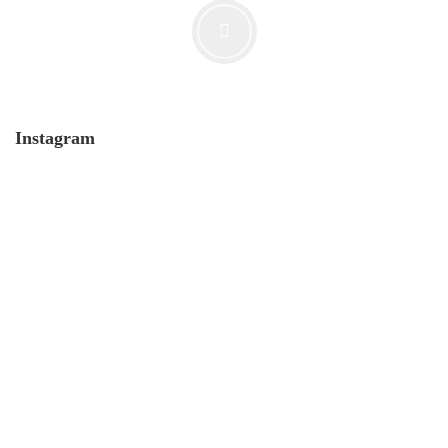
Der Leserbrief der Woche #2
21. Juli. 2021
Instagram
MONERO 🤯Fluch oder Segen?
19. Juli. 2021