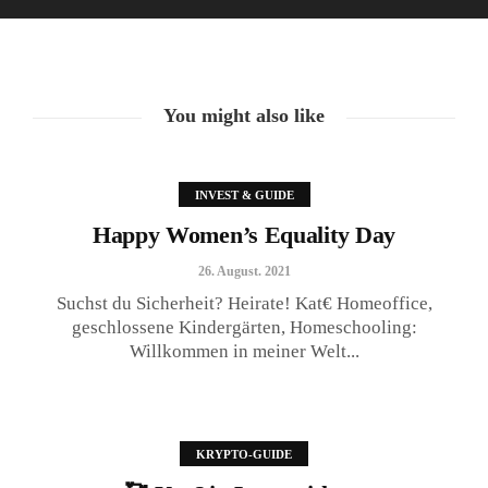
26. August. 2021
You might also like
INVEST & GUIDE
Happy Women’s Equality Day
26. August. 2021
Suchst du Sicherheit? Heirate! Kat€ Homeoffice,
geschlossene Kindergärten, Homeschooling:
Willkommen in meiner Welt...
🥰 Kat€ in Love with …
20. August. 2021
KRYPTO-GUIDE