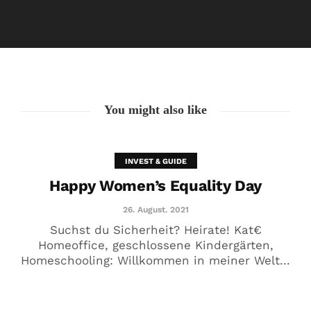
Happy Women’s Equality Day
26. August. 2021
You might also like
INVEST & GUIDE
Happy Women’s Equality Day
26. August. 2021
Suchst du Sicherheit? Heirate! Kat€
Homeoffice, geschlossene Kindergärten,
Homeschooling: Willkommen in meiner Welt...
🥰 Kat€ in Love with …
20. August. 2021