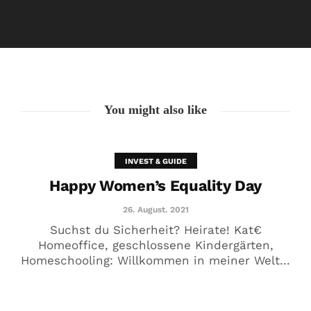
Happy Women’s Equality Day
26. August. 2021
You might also like
INVEST & GUIDE
Happy Women’s Equality Day
26. August. 2021
Suchst du Sicherheit? Heirate! Kat€
Homeoffice, geschlossene Kindergärten,
Homeschooling: Willkommen in meiner Welt...
Kat€ in Love with …
20. August. 2021