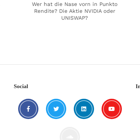
€
Wer hat die Nase vorn in Punkto
Rendite? Die Aktie NVIDIA oder
UNISWAP?
Social
I
🥰 Kat€ in Love with …
20. August. 2021