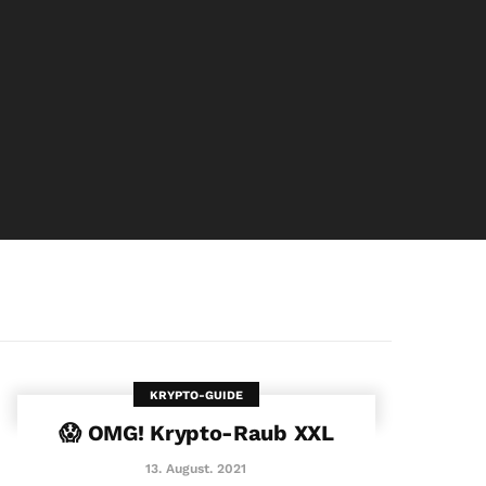
KRYPTO-GUIDE
😱 OMG! Krypto-Raub XXL
13. August. 2021