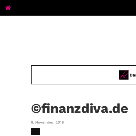
Da
©finanzdiva.de
9. November. 2018