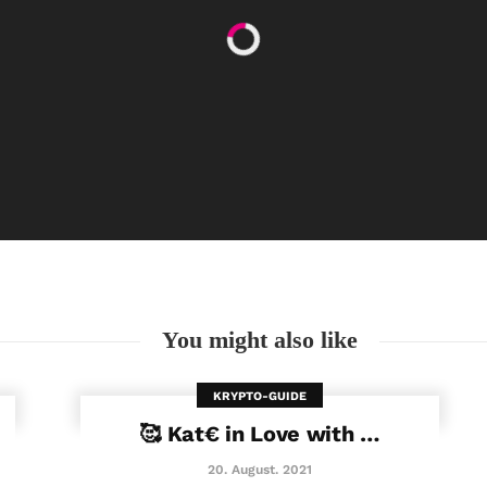
Happy Women’s Equality Day
26. August. 2021
You might also like
KRYPTO-GUIDE
🥰 Kat€ in Love with …
20. August. 2021