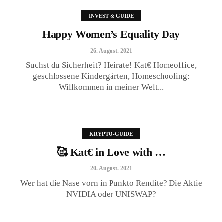
INVEST & GUIDE
Happy Women’s Equality Day
26. August. 2021
Suchst du Sicherheit? Heirate! Kat€ Homeoffice,
geschlossene Kindergärten, Homeschooling:
Willkommen in meiner Welt...
🥰 Kat€ in Love with …
20. August. 2021
KRYPTO-GUIDE
🥰 Kat€ in Love with …
20. August. 2021
Wer hat die Nase vorn in Punkto Rendite? Die Aktie
NVIDIA oder UNISWAP?