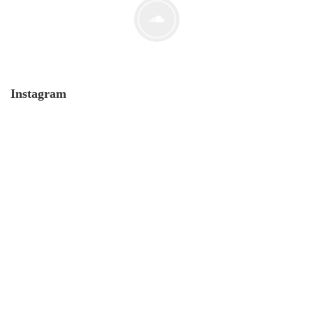
Der Leserbrief der Woche #2
21. Juli. 2021
Instagram
MONERO 🤯Fluch oder Segen?
19. Juli. 2021