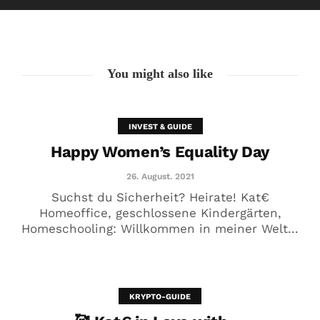
26. August. 2021
You might also like
INVEST & GUIDE
Happy Women’s Equality Day
26. August. 2021
Suchst du Sicherheit? Heirate! Kat€
Homeoffice, geschlossene Kindergärten,
Homeschooling: Willkommen in meiner Welt...
🥰 Kat€ in Love with …
20. August. 2021
KRYPTO-GUIDE