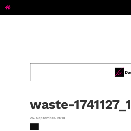
Da
waste-1741127_
25. September. 2018