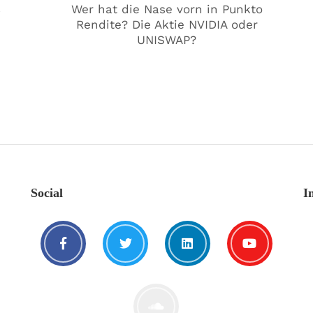
€
Wer hat die Nase vorn in Punkto
Rendite? Die Aktie NVIDIA oder
UNISWAP?
Social
I
Kat€ in Love with …
20. August. 2021