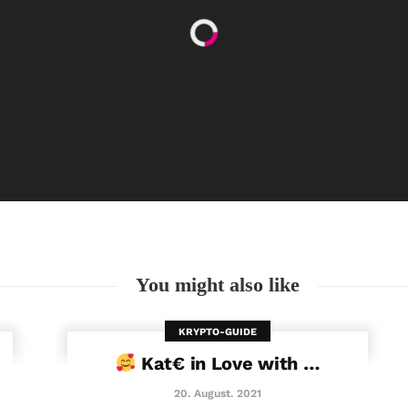
Happy Women’s Equality Day
26. August. 2021
You might also like
KRYPTO-GUIDE
Kat€ in Love with …
20. August. 2021