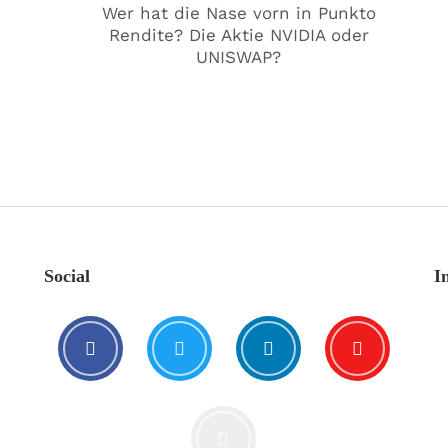
€
Wer hat die Nase vorn in Punkto
Rendite? Die Aktie NVIDIA oder
UNISWAP?
Social
I
🥰 Kat€ in Love with …
20. August. 2021