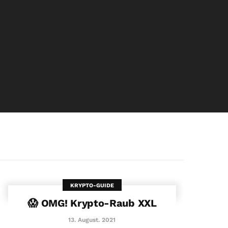
KRYPTO-GUIDE
😱 OMG! Krypto-Raub XXL
13. August. 2021