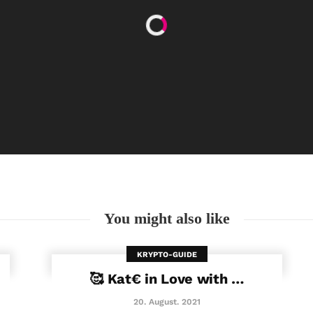
Happy Women’s Equality Day
26. August. 2021
You might also like
KRYPTO-GUIDE
🥰 Kat€ in Love with …
20. August. 2021