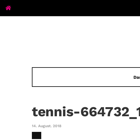
Da
tennis-664732_
14. August. 2018