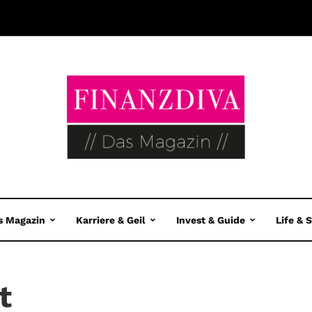
s Magazin
Karriere & Geil
Invest & Guide
Life & 
t