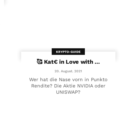
€
KRYPTO-GUIDE
🥰 Kat€ in Love with …
20. August. 2021
Wer hat die Nase vorn in Punkto
Rendite? Die Aktie NVIDIA oder
UNISWAP?
🥰 Kat€ in Love with …
20. August. 2021