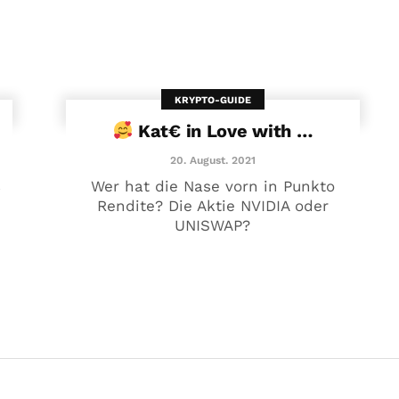
KRYPTO-GUIDE
Kat€ in Love with …
20. August. 2021
€
Wer hat die Nase vorn in Punkto
Rendite? Die Aktie NVIDIA oder
UNISWAP?
Kat€ in Love with …
20. August. 2021