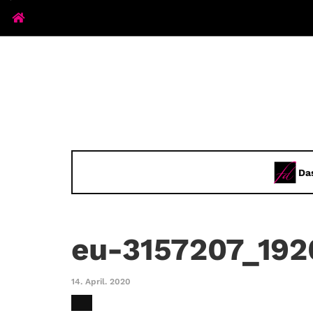
Da
eu-3157207_192
14. April. 2020