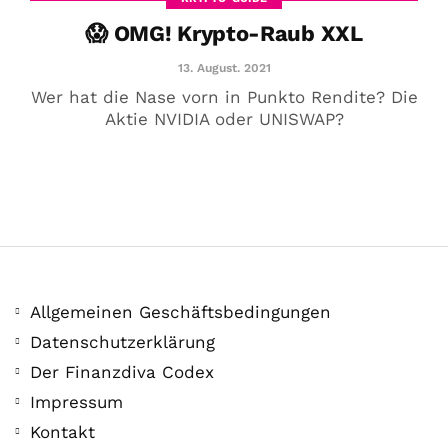
😱 OMG! Krypto-Raub XXL
13. August. 2021
Wer hat die Nase vorn in Punkto Rendite? Die
Aktie NVIDIA oder UNISWAP?
Allgemeinen Geschäftsbedingungen
Datenschutzerklärung
COMMUNITY
Der Finanzdiva Codex
Der Leserbrief der
Impressum
Woche #2
Kontakt