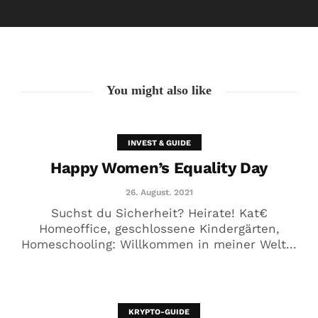
26. August. 2021
You might also like
INVEST & GUIDE
Happy Women’s Equality Day
26. August. 2021
Suchst du Sicherheit? Heirate! Kat€
Homeoffice, geschlossene Kindergärten,
Homeschooling: Willkommen in meiner Welt...
🥰 Kat€ in Love with …
20. August. 2021
KRYPTO-GUIDE