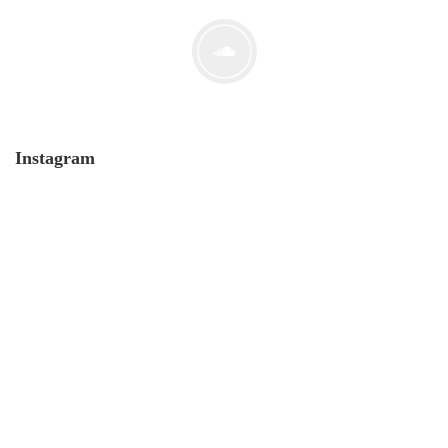
Der Leserbrief der Woche #2
21. Juli. 2021
Instagram
MONERO 🤯Fluch oder Segen?
19. Juli. 2021