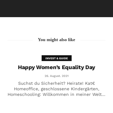
Happy Women’s Equality Day
26. August. 2021
You might also like
INVEST & GUIDE
Happy Women’s Equality Day
26. August. 2021
Suchst du Sicherheit? Heirate! Kat€
Homeoffice, geschlossene Kindergärten,
Homeschooling: Willkommen in meiner Welt...
🥰 Kat€ in Love with …
20. August. 2021